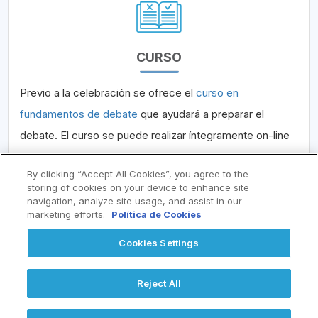
CURSO
Previo a la celebración se ofrece el
curso en
fundamentos de debate
que ayudará a preparar el
debate. El curso se puede realizar íntegramente on-line
a través de nuestro Campus. El programa incluye una
By clicking “Accept All Cookies”, you agree to the
serie de sesiones formativas que imparten los
storing of cookies on your device to enhance site
especialistas en comunicación, así como alguna
navigation, analyze site usage, and assist in our
marketing efforts.
Política de Cookies
documentación que ayuda a interiorizar lo aprendido.
Cookies Settings
Reject All